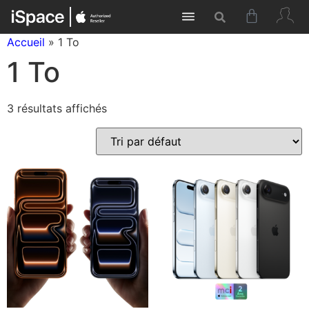
Accueil
»
1 To
1 To
3 résultats affichés