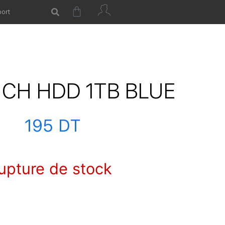
ort
CH HDD 1TB BLUE
195
DT
upture de stock