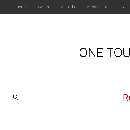
d
iPhone
Watch
AirPods
Accessoires
Supp
ONE TOU
R