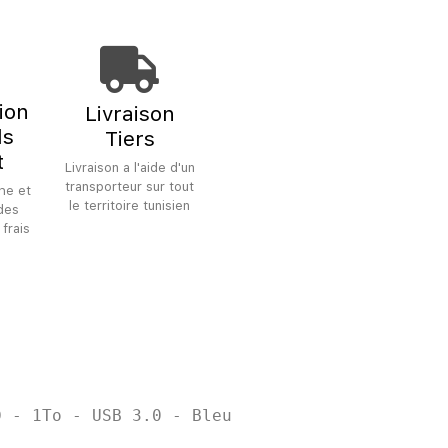
tion
Livraison
ls
Tiers
t
Livraison a l'aide d'un
transporteur sur tout
he et
le territoire tunisien
 des
 frais
D - 1To - USB 3.0 - Bleu