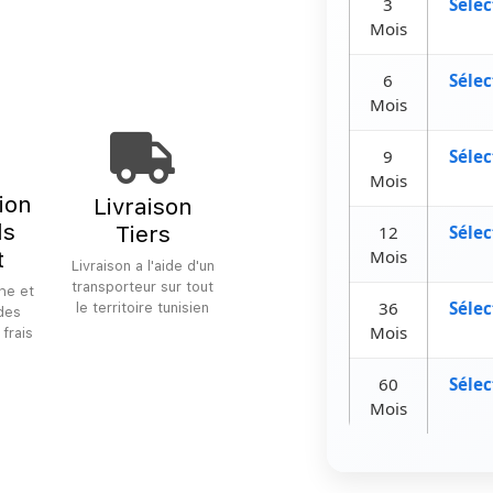
3
Sélec
Mois
6
Sélec
Mois
9
Sélec
Mois
tion
Livraison
ls
Tiers
12
Sélec
t
Mois
Livraison a l'aide d'un
transporteur sur tout
he et
36
Sélec
le territoire tunisien
 des
Mois
 frais
60
Sélec
Mois