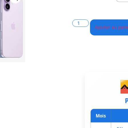
Ajouter au pani
P
Mois