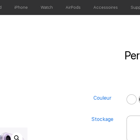
d
iPhone
Watch
AirPods
Accessoires
Supp
Per
Couleur
Stockage