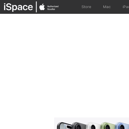
Store
Mac
iPa