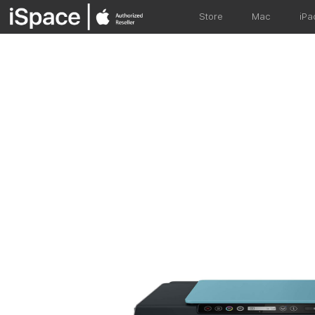
Store
Mac
iPa