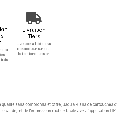
tion
Livraison
ls
Tiers
t
Livraison a l'aide d'un
transporteur sur tout
he et
le territoire tunisien
 des
 frais
e qualité sans compromis et offre jusqu’à 4 ans de cartouches d
i
bi-bande,
et de l’impression mobile facile avec l’application HP