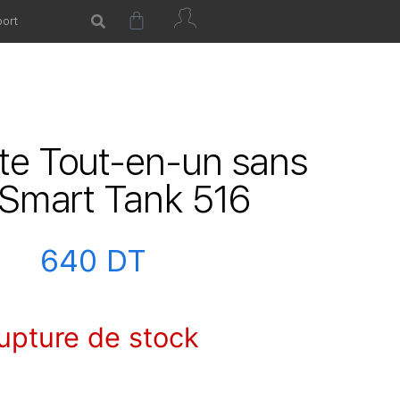
ort
te Tout-en-un sans
P Smart Tank 516
640
DT
upture de stock