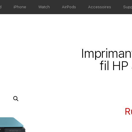
d
iPhone
Watch
AirPods
Accessoires
Supp
Impriman
fil H
R