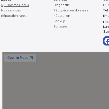
Qui sommes-nous
Diagnostic
61 
Nos services
Récupération données
Tél
Réparation Apple
Réparation
Ema
Backup
Heu
Software
Lun
Sam