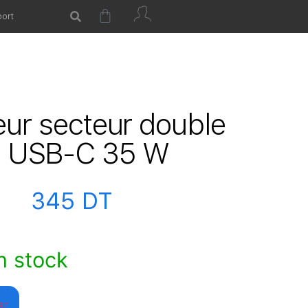
ort
ur secteur double
t USB-C 35 W
345
DT
n stock
er