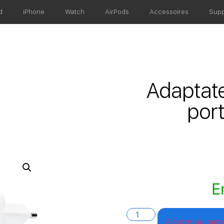
d
iPhone
Watch
AirPods
Accessoires
Supp
Adaptate
por
E
Ajouter au pani