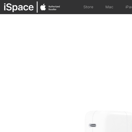
Store
Mac
iPa