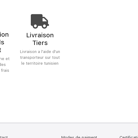
tion
Livraison
ls
Tiers
t
Livraison a l'aide d'un
transporteur sur tout
he et
le territoire tunisien
 des
 frais
tact
Modes de paiment
Certificat