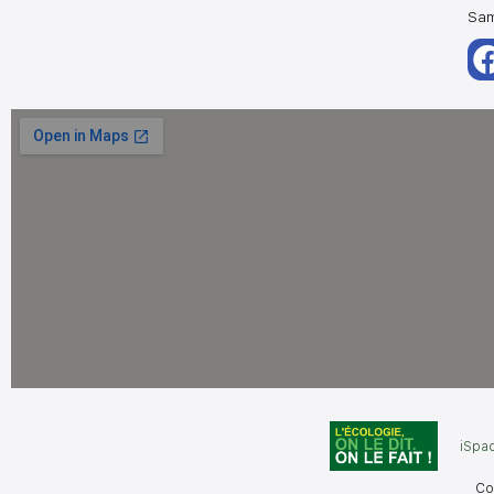
Sam
iSpac
Co