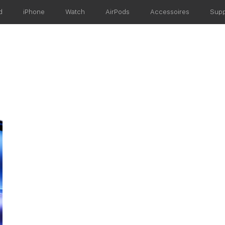
d
iPhone
Watch
AirPods
Accessoires
Supp