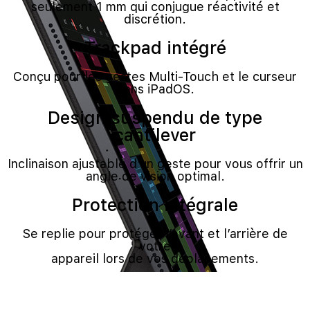
seulement 1 mm qui conjugue réactivité et
discrétion.
Trackpad intégré
Conçu pour les gestes Multi‑Touch et le curseur
dans iPadOS.
Design suspendu de type
cantilever
Inclinaison ajustable d’un geste pour vous offrir un
angle de vision optimal.
Protection intégrale
Se replie pour protéger l’avant et l’arrière de
votre
appareil lors de vos déplacements.